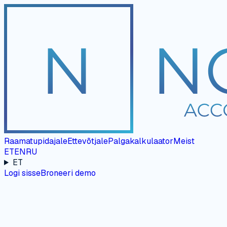
Raamatupidajale
Ettevõtjale
Palgakalkulaator
Meist
ET
EN
RU
ET
Logi sisse
Broneeri demo