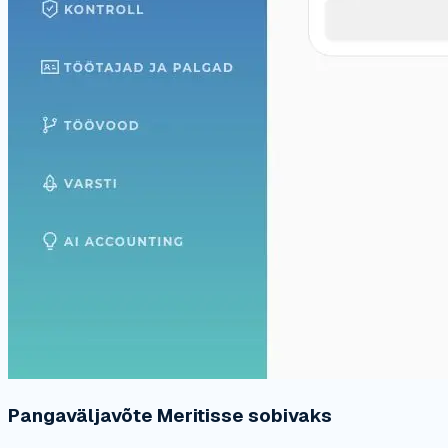
Pangaväljavõte Meritisse sobivaks