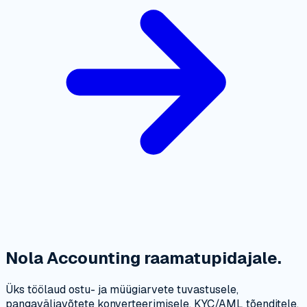
Nola Accounting raamatupidajale.
Üks töölaud ostu- ja müügiarvete tuvastusele,
pangaväljavõtete konverteerimisele, KYC/AML tõenditele,