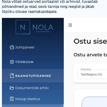
Nola võtab ostuarved portaalist või arhiivist, tuvastab
põhiandmed ja read, seob tarnija ning reeglid ja jätab
lõpliku otsuse raamatupidajale.