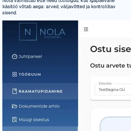
Nola valmistab ette need töölõigud, kus igapäevane
käsitöö võtab aega: arved, väljavõtted ja kontrollitav
sisend.